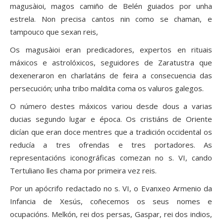
magusàioi, magos camiño de Belén guiados por unha
estrela. Non precisa cantos nin como se chaman, e
tampouco que sexan reis,
Os magusàioi eran predicadores, expertos en rituais
máxicos e astrolóxicos, seguidores de Zaratustra que
dexeneraron en charlatáns de feira a consecuencia das
persecución; unha tribo maldita coma os valuros galegos.
O número destes máxicos variou desde dous a varias
ducias segundo lugar e época. Os cristiáns de Oriente
dicían que eran doce mentres que a tradición occidental os
reducía a tres ofrendas e tres portadores. As
representacións iconográficas comezan no s. VI, cando
Tertuliano lles chama por primeira vez reis.
Por un apócrifo redactado no s. VI, o Evanxeo Armenio da
Infancia de Xesús, coñecemos os seus nomes e
ocupacións. Melkón, rei dos persas, Gaspar, rei dos indios,