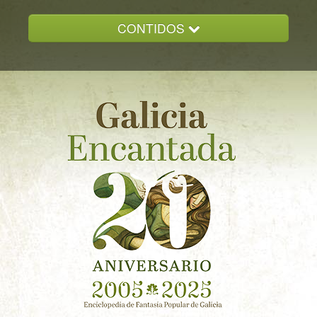
CONTIDOS
INICIO
GALICIA ENCANTADA
DOCUMENTACION
NOVAS
CONTACTO