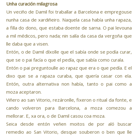
Unha curación milagrosa
Un veciño de Damil foi traballar a Barcelona e empregouse
nunha casa de xardiñeiro. Naquela casa había unha rapaza,
a filla do dono, que estaba doente de sarna. O pai levouna
a mil médicos, pero nada; nin salía da casa da vergoña que
lle daba que a visen.
Entón, o de Damil díxolle que el sabía onde se podía curar,
que se o pai facía o que el pedía, que sabía como curala.
Entón o pai preguntoulle ao rapaz que era o que pedía. E el
dixo que se a rapaza curaba, que quería casar con ela.
Entón, outra alternativa non había, tanto o pai como a
moza aceptaron.
Viñero ao san Vitorio, rezáronlle, fixeron o ritual da fonte, e
cando volveron para Barcelona, a moza comezou a
mellorar. E, xa ora, o de Damil casou coa moza.
Seica desde entón veñen moitos de por aló buscar
remedio ao San Vitorio, desque souberon o ben que lle