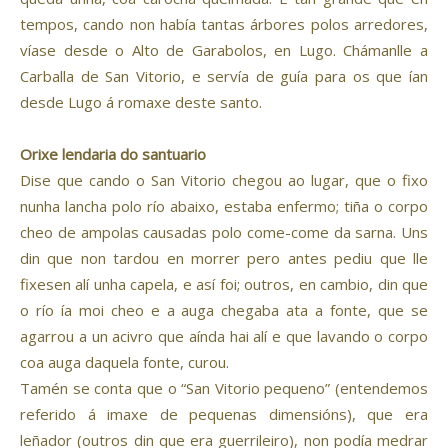
tempos, cando non había tantas árbores polos arredores,
víase desde o Alto de Garabolos, en Lugo. Chámanlle a
Carballa de San Vitorio, e servía de guía para os que ían
desde Lugo á romaxe deste santo.
Orixe lendaria do santuario
Dise que cando o San Vitorio chegou ao lugar, que o fixo
nunha lancha polo río abaixo, estaba enfermo; tiña o corpo
cheo de ampolas causadas polo come-come da sarna. Uns
din que non tardou en morrer pero antes pediu que lle
fixesen alí unha capela, e así foi; outros, en cambio, din que
o río ía moi cheo e a auga chegaba ata a fonte, que se
agarrou a un acivro que aínda hai alí e que lavando o corpo
coa auga daquela fonte, curou.
Tamén se conta que o “San Vitorio pequeno” (entendemos
referido á imaxe de pequenas dimensións), que era
leñador (outros din que era guerrileiro), non podía medrar