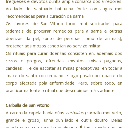
fregueses e devotos dunha ampla comarca dos arredores.
Ao lado do santuario hai unha fonte con augas moi
recomendadas para a curación da sarna.
Os favores de San Vitorio foron moi solicitados para
(ademais de procurar remedios para a sarna e outras
doenzas da pel, tanto de persoas como de animais),
protexer aos mozos cando ían ao servizo militar.
Os rituais para curar doenzas consisten en, ademais dos
rezos e pregos, ofrendas, exvotos, misas pagadas,
candeas …, e de escoitar as misas preceptivas, en tocar a
imaxe do santo con un pano e logo pasalo pola parte do
corpo afectada pola enfermidade. Pero, sobre todo, en
practicar na fonte o ritual que describimos máis adiante.
Carballa de San Vitorio
A caron da capela había dúas
carballas
(carballo moi vello,
grande e groso); unha dun lado e outra doutro. Delas
queda unha, coa carocha queimada. É tan grande que en