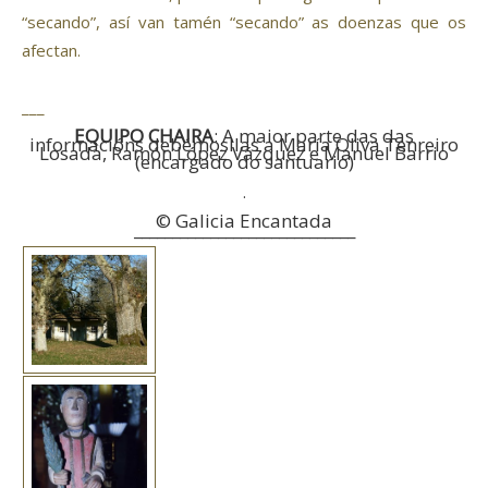
“secando”, así van tamén “secando” as doenzas que os
afectan.
___
EQUIPO CHAIRA
: A maior parte das das
informacións debémosllas a María Oliva Tenreiro
Losada, Ramón López Vázquez e Manuel Barrio
(encargado do santuario)
.
© Galicia Encantada
_____________________________