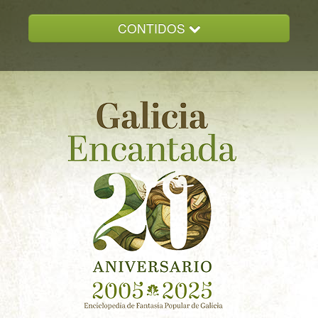
CONTIDOS
INICIO
GALICIA ENCANTADA
DOCUMENTACION
NOVAS
CONTACTO