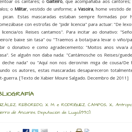
entoar os cantares; o
Gaiteiro
, que acompañaba aos cantores;
alos; o
Militar
, vestido de uniforme; a
Vasoira
, home vestido de
 pican. Estas mascaradas estaban sempre formadas por h
omezábase con estrofas de "pidir licencia" para actuar: "De l
 licencia/os Reises cantamos". Para incitar ao donativo: "S
eiro/e baixe sin tasa" ou "Traemos a bota/para levar o viño/p
ibir o donativo e como agradecemento: "Moitos anos viva/a a
asa". Se alguén non daba nada: "Cantámosche os Reises/guede
 deche nada" ou "Aquí non nos deron/nin miga de cousa/De 
undo os autores, estas mascaradas desapareceron totalmente
t-guerra. [Texto de Xabier Moure Salgado. Decembro de 2011]
BLIOGRAFÍA
NZÁLEZ REBOREDO, X. M. e RODRÍGUEZ CAMPOS, X.,
Antropo
sierra de Ancares
, Deputación de Lugo,(1990).