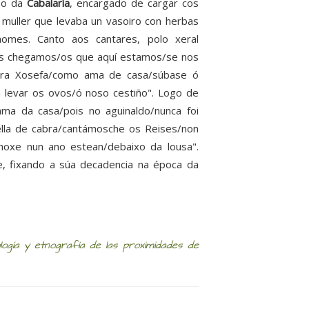
 o da
Cabalaría
, encargado de cargar cos
 muller que levaba un vasoiro con herbas
omes. Canto aos cantares, polo xeral
exos chegamos/os que aquí estamos/se nos
eñora Xosefa/como ama de casa/súbase ó
a levar os ovos/ó noso cestiño". Logo de
ma da casa/pois no aguinaldo/nunca foi
lla de cabra/cantámosche os Reises/non
hoxe nun ano estean/debaixo da lousa".
, fixando a súa decadencia na época da
logía y etnografía de las proximidades de