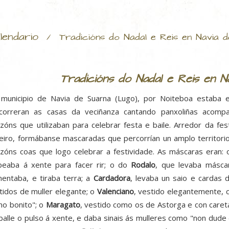
lendario
/
Tradicións do Nadal e Reis en Navia 
Tradicións do Nadal e Reis en N
municipio de Navia de Suarna (Lugo), por Noiteboa estaba
correran as casas da veciñanza cantando panxoliñas acomp
zóns que utilizaban para celebrar festa e baile. Arredor da fe
eiro, formábanse mascaradas que percorrían un amplo territorio
zóns coas que logo celebrar a festividade. As máscaras eran:
peaba á xente para facer rir; o do
Rodalo
, que levaba másca
entaba, e tiraba terra; a
Cardadora
, levaba un saio e cardas 
tidos de muller elegante; o
Valenciano
, vestido elegantemente, c
no bonito"; o
Maragato
, vestido como os de Astorga e con caret
áballe o pulso á xente, e daba sinais ás mulleres como "non dude