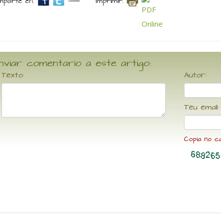
parte en.
Imprimir.
nviar comentario a este artigo:
Texto:
Autor:
Teu email:
Copia no c