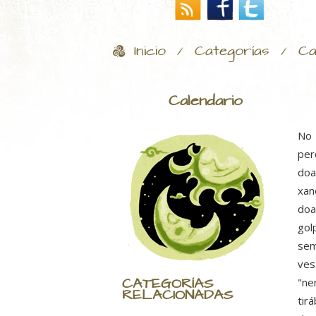
Inicio
Categorías
Ca
/
/
Calendario
No 
per
doa
xan
doa
gol
sem
ves
CATEGORÍAS
"ne
RELACIONADAS
tir