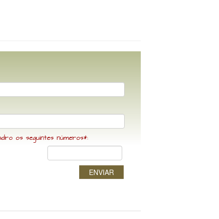
adro os seguintes números*:
ENVIAR