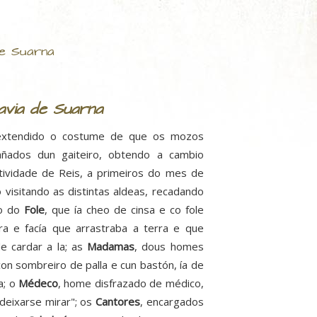
de Suarna
avia de Suarna
 extendido o costume de que os mozos
añados dun gaiteiro, obtendo a cambio
stividade de Reis, a primeiros do mes de
 visitando as distintas aldeas, recadando
 o do
Fole
, que ía cheo de cinsa e co fole
ra e facía que arrastraba a terra e que
de cardar a la; as
Madamas
, dous homes
on sombreiro de palla e cun bastón, ía de
a; o
Médeco
, home disfrazado de médico,
 deixarse mirar"; os
Cantores
, encargados