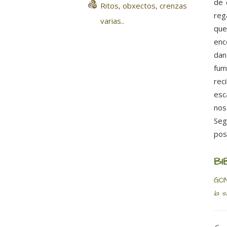
de 
Ritos, obxectos, crenzas
reg
varias..
que
enc
dan
fum
rec
esc
nos
Seg
pos
BI
GO
la 