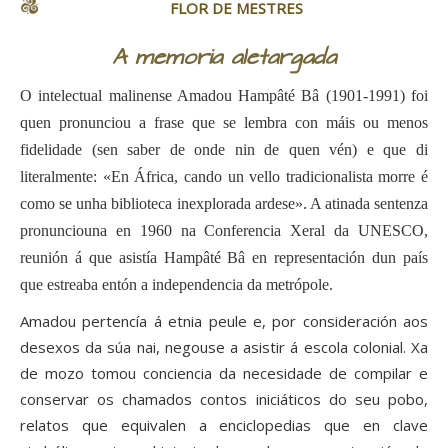
FLOR DE MESTRES
A memoria aletargada
O intelectual malinense Amadou Hampâté Bâ (1901-1991) foi
quen pronunciou a frase que se lembra con máis ou menos
fidelidade (sen saber de onde nin de quen vén) e que di
literalmente: «En África, cando un vello tradicionalista morre é
como se unha biblioteca inexplorada ardese». A atinada sentenza
pronunciouna en 1960 na Conferencia Xeral da UNESCO,
reunión á que asistía Hampâté Bâ en representación dun país
que estreaba entón a independencia da metrópole.
Amadou pertencía á etnia peule e, por consideración aos
desexos da súa nai, negouse a asistir á escola colonial. Xa
de mozo tomou conciencia da necesidade de compilar e
conservar os chamados contos iniciáticos do seu pobo,
relatos que equivalen a enciclopedias que en clave