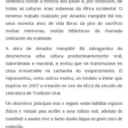
simbólica contan a historia dos peule e, por extensión, de
todas as culturas orais indíxenas da África occidental. O
inmenso traballo realizado por Amadou Hampâté Bâ nos
seus noventa anos de vida librou da pira do sacrificio
moitas memorias, moitas bibliotecas da chamada
civilización da oralidade.
A obra de Amadou Hampâté Bâ salvagardou da
desmemoria unha cultura predominantemente oral,
subordinada e marxinal, e evitou que se transmutase en
cinsa irreversible na cacharela do esquecemento. El
representou, como outros moitos, un modelo a imitar que
inspirou en 2007 a creación no seo da AELG da sección de
Literatura de Tradición Oral.
Os obxectivos principais eran e seguen sendo habilitar espazos
físicos e virtuais para acoller a nosa cultura oral, ademais de
contribuír a manter vivo o facho dunha lingua en grave risco de
extinción.