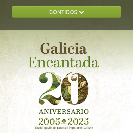
CONTIDOS
INICIO
GALICIA ENCANTADA
DOCUMENTACION
NOVAS
CONTACTO