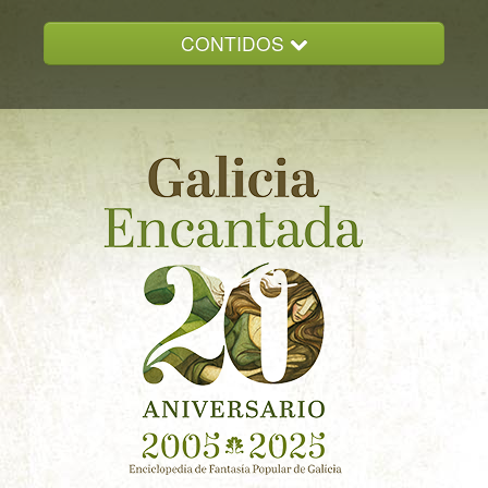
CONTIDOS
INICIO
GALICIA ENCANTADA
DOCUMENTACION
NOVAS
CONTACTO