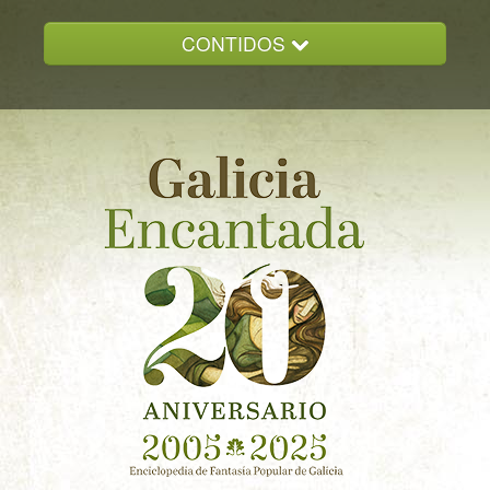
CONTIDOS
INICIO
GALICIA ENCANTADA
DOCUMENTACION
NOVAS
CONTACTO