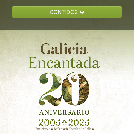
CONTIDOS
INICIO
GALICIA ENCANTADA
DOCUMENTACION
NOVAS
CONTACTO