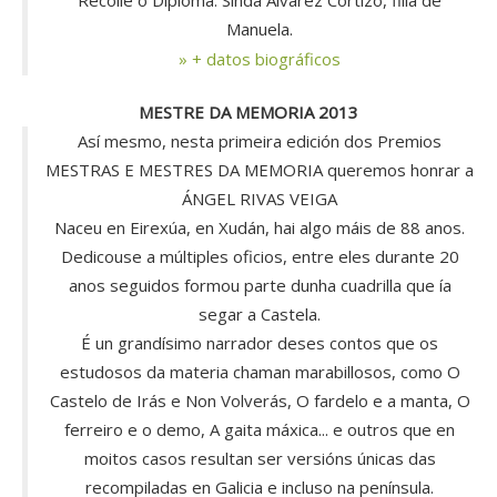
Recolle o Diploma: Sinda Álvarez Cortizo, filla de
Manuela.
» + datos biográficos
MESTRE DA MEMORIA 2013
Así mesmo, nesta primeira edición dos Premios
MESTRAS E MESTRES DA MEMORIA queremos honrar a
ÁNGEL RIVAS VEIGA
Naceu en Eirexúa, en Xudán, hai algo máis de 88 anos.
Dedicouse a múltiples oficios, entre eles durante 20
anos seguidos formou parte dunha cuadrilla que ía
segar a Castela.
É un grandísimo narrador deses contos que os
estudosos da materia chaman marabillosos, como O
Castelo de Irás e Non Volverás, O fardelo e a manta, O
ferreiro e o demo, A gaita máxica... e outros que en
moitos casos resultan ser versións únicas das
recompiladas en Galicia e incluso na península.