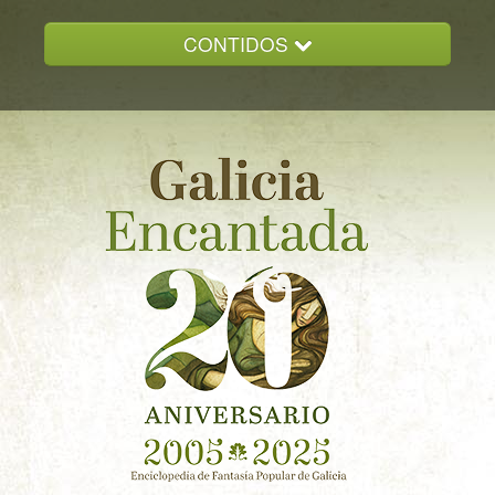
CONTIDOS
INICIO
GALICIA ENCANTADA
DOCUMENTACION
NOVAS
CONTACTO