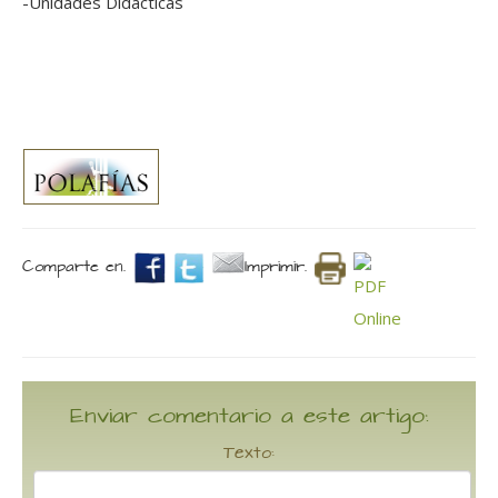
-Unidades Didácticas
Comparte en.
Imprimir.
Enviar comentario a este artigo:
Texto: