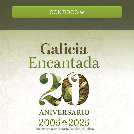
CONTIDOS
INICIO
GALICIA ENCANTADA
DOCUMENTACION
NOVAS
CONTACTO