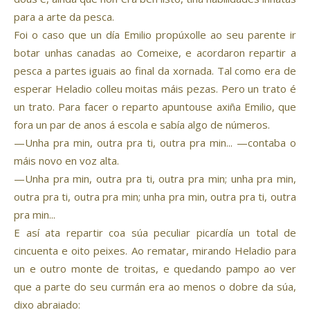
para a arte da pesca.
Foi o caso que un día Emilio propúxolle ao seu parente ir
botar unhas canadas ao Comeixe, e acordaron repartir a
pesca a partes iguais ao final da xornada. Tal como era de
esperar Heladio colleu moitas máis pezas. Pero un trato é
un trato. Para facer o reparto apuntouse axiña Emilio, que
fora un par de anos á escola e sabía algo de números.
—Unha pra min, outra pra ti, outra pra min... —contaba o
máis novo en voz alta.
—Unha pra min, outra pra ti, outra pra min; unha pra min,
outra pra ti, outra pra min; unha pra min, outra pra ti, outra
pra min...
E así ata repartir coa súa peculiar picardía un total de
cincuenta e oito peixes. Ao rematar, mirando Heladio para
un e outro monte de troitas, e quedando pampo ao ver
que a parte do seu curmán era ao menos o dobre da súa,
dixo abraiado: