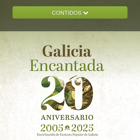
CONTIDOS
INICIO
GALICIA ENCANTADA
DOCUMENTACION
NOVAS
CONTACTO