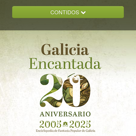
CONTIDOS
INICIO
GALICIA ENCANTADA
DOCUMENTACION
NOVAS
CONTACTO