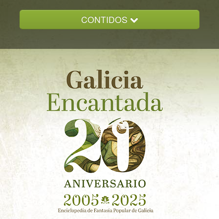
CONTIDOS
INICIO
GALICIA ENCANTADA
DOCUMENTACION
NOVAS
CONTACTO