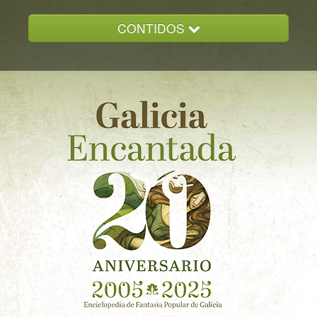
CONTIDOS
INICIO
GALICIA ENCANTADA
DOCUMENTACION
NOVAS
CONTACTO