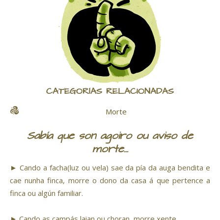
CATEGORÍAS RELACIONADAS
Morte
Sabía que son agoiro ou aviso de
morte...
► Cando a facha(luz ou vela) sae da pía da auga bendita e
cae nunha finca, morre o dono da casa á que pertence a
finca ou algún familiar.
► Cando as campás laian ou choran, morre xente.