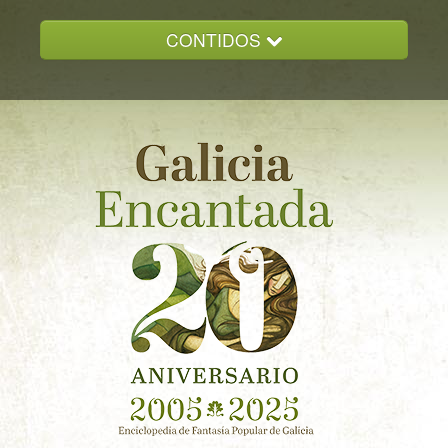
CONTIDOS
INICIO
GALICIA ENCANTADA
DOCUMENTACION
NOVAS
CONTACTO