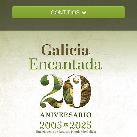
CONTIDOS
INICIO
GALICIA ENCANTADA
DOCUMENTACION
NOVAS
CONTACTO