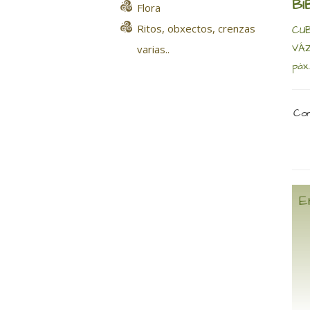
BI
Flora
Ritos, obxectos, crenzas
CUB
VÁZ
varias..
páx
Com
E