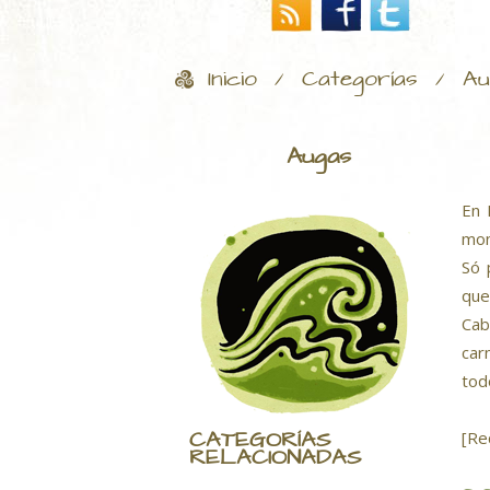
Inicio
Categorías
Au
/
/
Augas
En 
mon
Só 
que
Cab
car
tod
CATEGORÍAS
[Re
RELACIONADAS