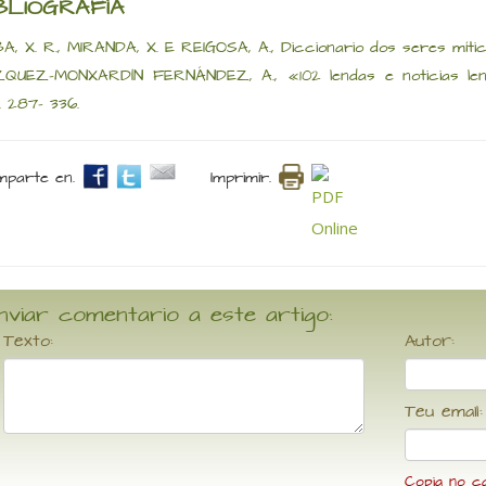
BLIOGRAFÍA
A, X. R., MIRANDA, X. E REIGOSA, A., Diccionario dos seres mítico
QUEZ-MONXARDÍN FERNÁNDEZ, A., «102 lendas e noticias lendar
.. 287- 336.
parte en.
Imprimir.
nviar comentario a este artigo:
Texto:
Autor:
Teu email:
Copia no c