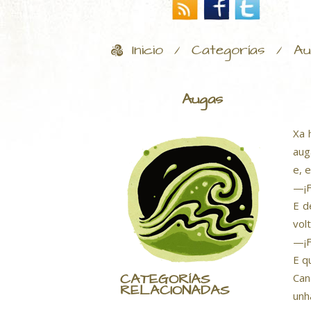
Inicio
Categorías
Au
/
/
Augas
Xa 
aug
e, 
—¡F
E d
vol
—¡F
E q
CATEGORÍAS
Can
RELACIONADAS
unh