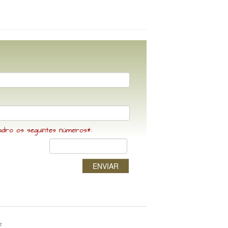
adro os seguintes números*:
ENVIAR
z