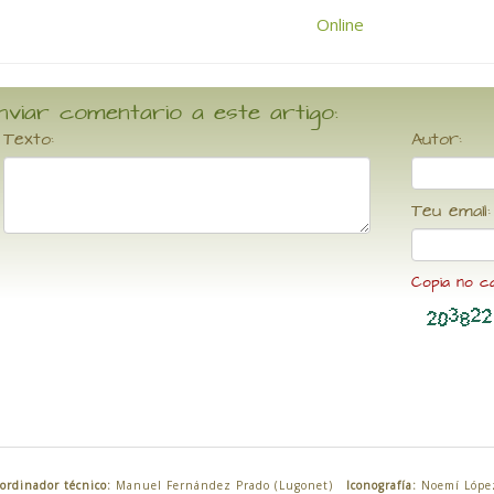
nviar comentario a este artigo:
Texto:
Autor:
Teu email:
Copia no c
ordinador técnico:
Manuel Fernández Prado (Lugonet)
Iconografía:
Noemí Lópe