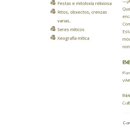
—¡A
Festas e mitoloxía relixiosa
Que
Ritos, obxectos, crenzas
enc
varias..
Com
Seres míticos
Est
Xeografía mítica
mou
non
BI
Fon
VAR
Bibl
CUB
Com