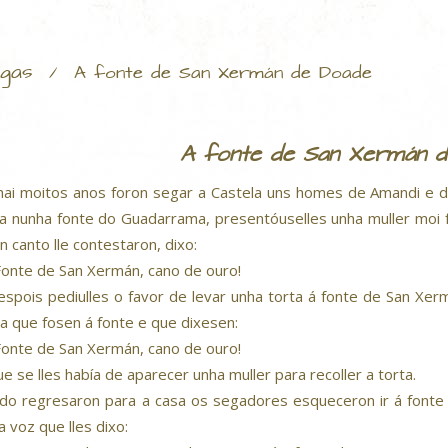
gas
/
A fonte de San Xermán de Doade
A fonte de San Xermán 
hai moitos anos foron segar a Castela uns homes de Amandi e de
a nunha fonte do Guadarrama, presentóuselles unha muller moi 
en canto lle contestaron, dixo:
onte de San Xermán, cano de ouro!
espois pediulles o favor de levar unha torta á fonte de San X
ta que fosen á fonte e que dixesen:
onte de San Xermán, cano de ouro!
ue se lles había de aparecer unha muller para recoller a torta.
do regresaron para a casa os segadores esqueceron ir á fonte 
a voz que lles dixo: