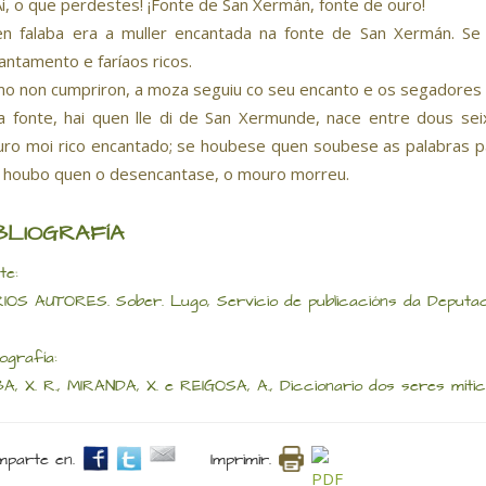
i, o que perdestes! ¡Fonte de San Xermán, fonte de ouro!
n falaba era a muller encantada na fonte de San Xermán. Se l
antamento e faríaos ricos.
o non cumpriron, a moza seguiu co seu encanto e os segadores s
a fonte, hai quen lle di de San Xermunde, nace entre dous s
ro moi rico encantado; se houbese quen soubese as palabras pa
 houbo quen o desencantase, o mouro morreu.
BLIOGRAFÍA
te:
IOS AUTORES. Sober. Lugo, Servicio de publicacións da Deputaci
iografía:
A, X. R., MIRANDA, X. e REIGOSA, A., Diccionario dos seres mítico
parte en.
Imprimir.