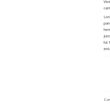
Viv
can
Lon
pa
hem
Jun
há 
ent
Com