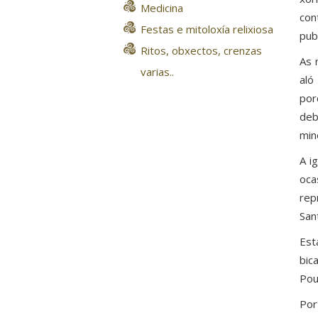
Medicina
con
Festas e mitoloxía relixiosa
pub
Ritos, obxectos, crenzas
As 
varias..
aló
por
deb
min
A i
oca
rep
San
Est
bic
Pou
Por