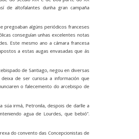
así de altofalantes dunha gran campaña
ue pregoaban algúns periódicos franceses
ólicas conseguían unhas excelentes notas
rdes. Este mesmo ano a cámara francesa
mpostos a estas augas envasadas que ás
rcebispado de Santiago, negou en diversas
 deixa de ser curiosa a información que
nunciaren o falecemento do arcebispo de
 súa irmá, Petronila, despois de darlle a
 conteniendo agua de Lourdes, que bebió”.
igrexa do convento das Concepcionistas de