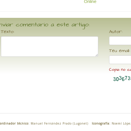
nviar comentario a este artigo:
Texto:
Autor:
Teu email:
Copia no c
ordinador técnico:
Manuel Fernández Prado (Lugonet)
Iconografía:
Noemí Lópe