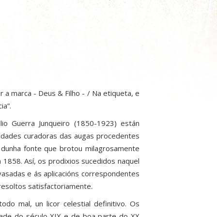
r a marca - Deus & Filho - / Na etiqueta, e
ia”.
lio Guerra Junqueiro (1850-1923) están
alidades curadoras das augas procedentes
, dunha fonte que brotou milagrosamente
n 1858. Así, os prodixios sucedidos naquel
nvasadas e ás aplicacións correspondentes
soltos satisfactoriamente.
 mal, un licor celestial definitivo. Os
tade do século XIX e de boa parte do XX