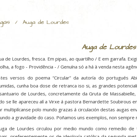
gas
/
Auga de Lourdes
Auga de Lourdes
ua de Lourdes, fresca. Em pipas, ao quartilho / E em garrafa. Exigi
rolha, a fogo - Providência - / Genuína só a há à venda nesta agênc
tes versos do poema “Circular” da autoría do portugués Abi
umidas, cunha boa dose de retranca iso si, as grandes potenci
santuario de Lourdes, concretamente da Gruta de Massabielle
do se lle apareceu alí a Virxe á pastora Bernardette Soubirous e
ar multiplícanse polo mundo grazas á circulación destas augas e
undo a gravidade do caso. Poñamos uns exemplos, non sempre re
uga de Lourdes circulou por medio mundo como remedio de todo
nais, preferentemente os de ideoloxía católica da segunda me