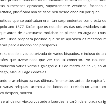
tan numerosos episodios, supostamente verídicos, facendo 
licitaria, planificada non se sabe ben desde onde nin por quen.
noticias que se publicaban eran tan sorprendentes como esta q
 polo ano 1877. Dicían que os estudantes das universidades cat
que antes de examinarse mollaban as plumas en auga de Lou
ateu unha proposta pedindo que se lle aplicasen os mesmos i
erais pero a moción non prosperou.
grexa desde a voz autorizada de varios bispados, e incluso do a
sións que tivese nada que ver con tal comercio. Por iso, non
roduciron varios xornais galegos o 19 de marzo de 1925, ao a
tiago, Manuel Lago González.
ando o arcebispo xa nas últimas, “momentos antes de expirar”, a
ar varias reliquias “acercó a los labios del Prelado un vasito
co despois, morreu.
 se aínda non viaxou vostede a Lourdes, a carón da entrada da 