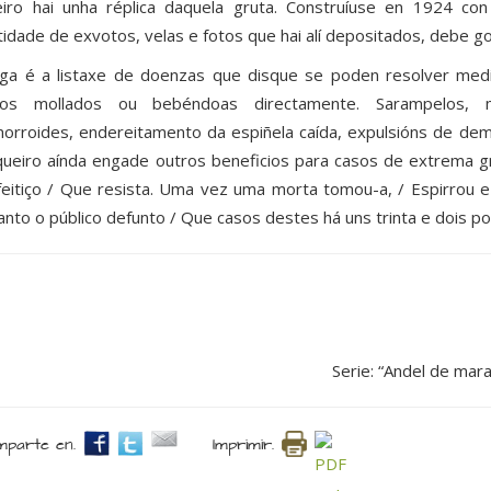
eiro hai unha réplica daquela gruta. Construíuse en 1924 c
tidade de exvotos, velas e fotos que hai alí depositados, debe g
ga é a listaxe de doenzas que disque se poden resolver medi
nos mollados ou bebéndoas directamente. Sarampelos, 
orroides, endereitamento da espiñela caída, expulsións de dem
queiro aínda engade outros beneficios para casos de extrema gr
feitiço / Que resista. Uma vez uma morta tomou-a, / Espirrou e
anto o público defunto / Que casos destes há uns trinta e dois por
Serie: “Andel de mar
parte en.
Imprimir.