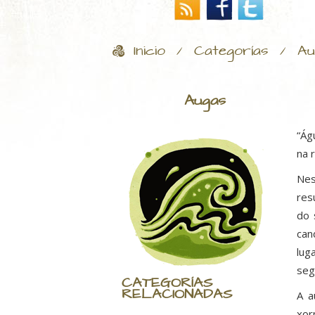
Inicio
Categorías
Au
/
/
Augas
“Ág
na 
Nes
res
do 
can
lug
seg
CATEGORÍAS
RELACIONADAS
A a
xor