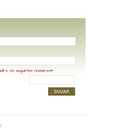
adro os seguintes números*:
ENVIAR
z