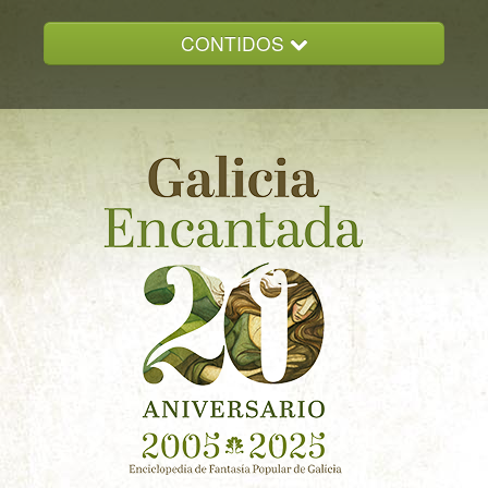
CONTIDOS
INICIO
GALICIA ENCANTADA
DOCUMENTACION
NOVAS
CONTACTO