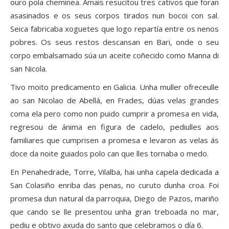
ouro pola cheminea. Amais resucitou tres cativos que foran
asasinados e os seus corpos tirados nun bocoi con sal.
Seica fabricaba xoguetes que logo repartía entre os nenos
pobres. Os seus restos descansan en Bari, onde o seu
corpo embalsamado súa un aceite coñecido como Manna di
san Nicola.
Tivo moito predicamento en Galicia. Unha muller ofreceulle
ao san Nicolao de Abellá, en Frades, dúas velas grandes
coma ela pero como non puido cumprir a promesa en vida,
regresou de ánima en figura de cadelo, pediulles aos
familiares que cumprisen a promesa e levaron as velas ás
doce da noite guiados polo can que lles tornaba o medo.
En Penahedrade, Torre, Vilalba, hai unha capela dedicada a
San Colasiño enriba das penas, no curuto dunha croa. Foi
promesa dun natural da parroquia, Diego de Pazos, mariño
que cando se lle presentou unha gran treboada no mar,
pediu e obtivo axuda do santo que celebramos o día 6.