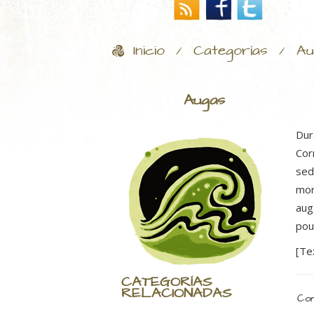
Inicio
Categorías
Au
/
/
Augas
Dur
Cor
sed
mor
aug
pou
[Te
CATEGORÍAS
RELACIONADAS
Com