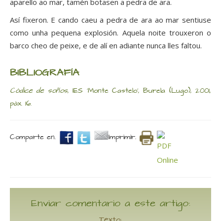
aparello ao mar, tamén botasen a pedra de ara.
Así fixeron. E cando caeu a pedra de ara ao mar sentiuse
como unha pequena explosión. Aquela noite trouxeron o
barco cheo de peixe, e de alí en adiante nunca lles faltou.
BIBLIOGRAFÍA
Códice de soños
, IES ‘Monte Castelo’, Burela (Lugo), 2001,
páx. 16.
Comparte en.
Imprimir.
Enviar comentario a este artigo:
Texto: