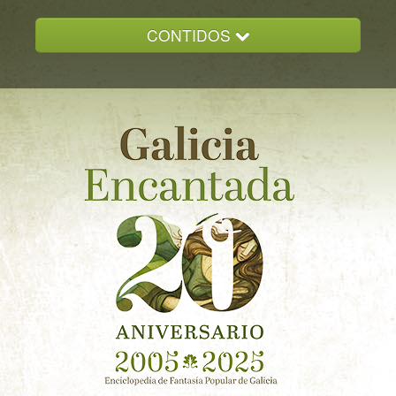
CONTIDOS
INICIO
GALICIA ENCANTADA
DOCUMENTACION
NOVAS
CONTACTO