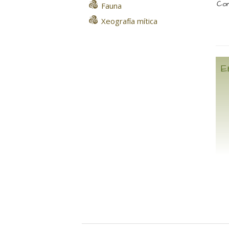
Com
Fauna
Xeografía mítica
E