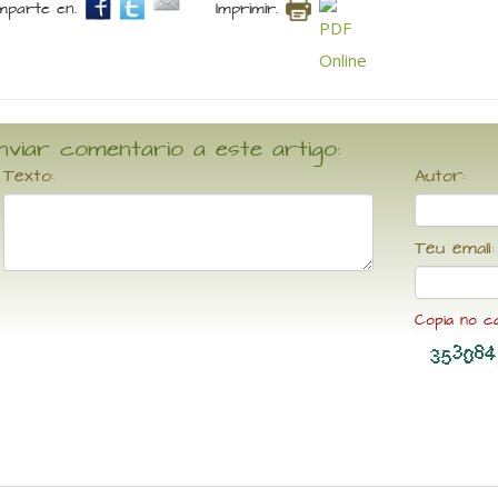
parte en.
Imprimir.
nviar comentario a este artigo:
Texto:
Autor:
Teu email:
Copia no c