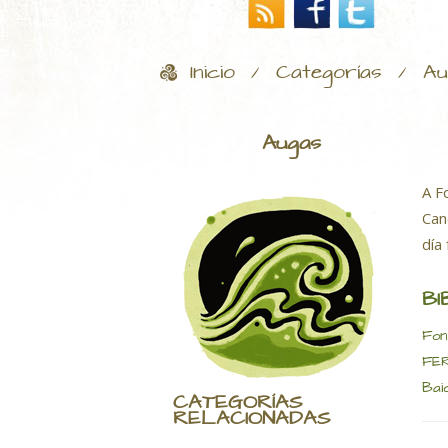
Inicio
Categorías
Au
/
/
Augas
A F
Can
día
BI
Fon
FER
Baio
CATEGORÍAS
RELACIONADAS