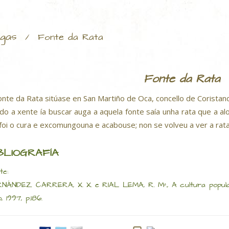
gas
/
Fonte da Rata
Fonte da Rata
onte da Rata sitúase en San Martiño de Oca, concello de Coristanc
do a xente ía buscar auga a aquela fonte saía unha rata que a al
 foi o cura e excomungouna e acabouse; non se volveu a ver a rata
BLIOGRAFÍA
te:
NÁNDEZ CARRERA, X. X. e RIAL LEMA, R. Mª., A cultura popular
, 1997, p.186.