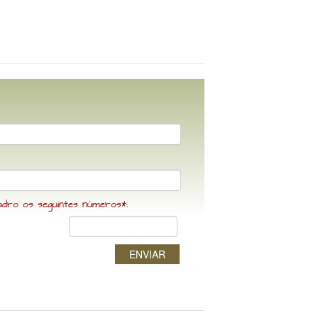
adro os seguintes números*:
ENVIAR