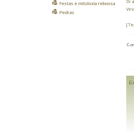
Di 
Festas e mitoloxía relixiosa
Vir
Pedras
[Te
Com
E