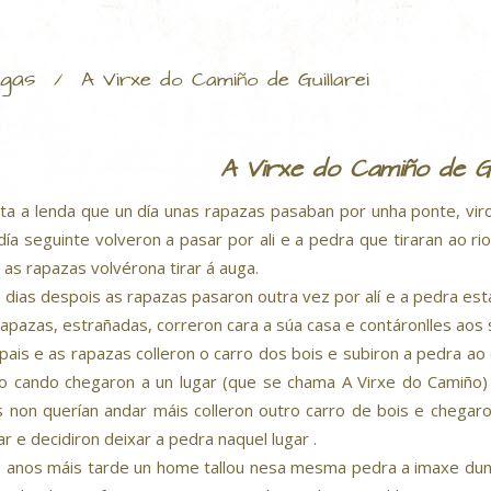
gas
/
A Virxe do Camiño de Guillarei
A Virxe do Camiño de Gui
ta a lenda que un día unas rapazas pasaban por unha ponte, viro
día seguinte volveron a pasar por ali e a pedra que tiraran ao ri
 as rapazas volvérona tirar á auga.
 dias despois as rapazas pasaron outra vez por alí e a pedra est
rapazas, estrañadas, correron cara a súa casa e contáronlles aos
pais e as rapazas colleron o carro dos bois e subiron a pedra ao
o cando chegaron a un lugar (que se chama A Virxe do Camiño) 
s non querían andar máis colleron outro carro de bois e chega
ar e decidiron deixar a pedra naquel lugar .
 anos máis tarde un home tallou nesa mesma pedra a imaxe dunh