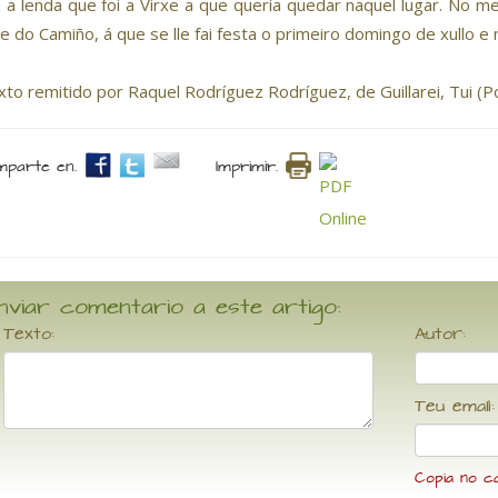
a a lenda que foi a Virxe a que quería quedar naquel lugar. No 
xe do Camiño, á que se lle fai festa o primeiro domingo de xullo e
xto remitido por Raquel Rodríguez Rodríguez, de Guillarei, Tui 
parte en.
Imprimir.
nviar comentario a este artigo:
Texto:
Autor:
Teu email:
Copia no c