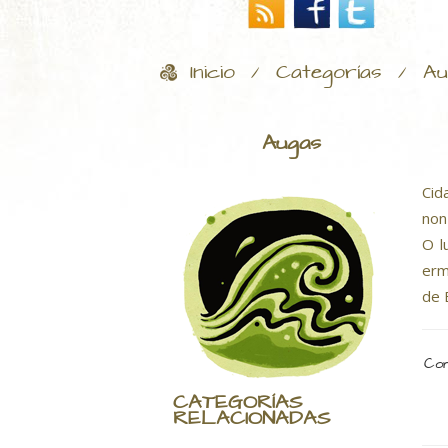
Inicio
Categorías
Au
/
/
Augas
Cid
non
O l
erm
de 
Com
CATEGORÍAS
RELACIONADAS