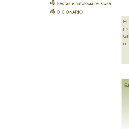
Festas e mitoloxía relixiosa
DICIONARIO
Mi
pr
Ga
com
E