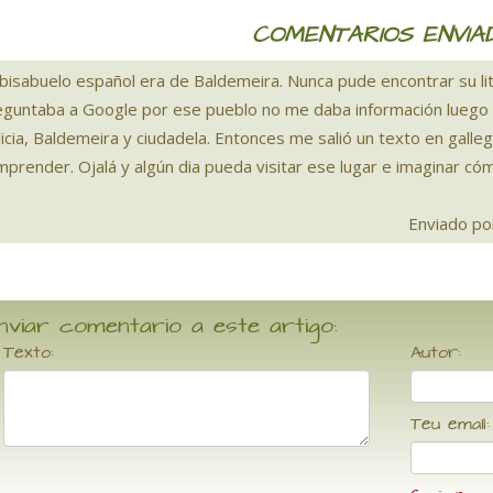
COMENTARIOS ENVIA
 bisabuelo español era de Baldemeira. Nunca pude encontrar su li
eguntaba a Google por ese pueblo no me daba información luego s
licia, Baldemeira y ciudadela. Entonces me salió un texto en gal
prender. Ojalá y algún dia pueda visitar ese lugar e imaginar cóm
Enviado po
nviar comentario a este artigo:
Texto:
Autor:
Teu email: