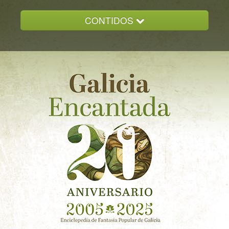
CONTIDOS
INICIO
GALICIA ENCANTADA
DOCUMENTACION
NOVAS
CONTACTO