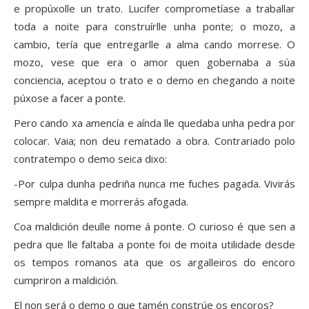
e propúxolle un trato. Lucifer comprometíase a traballar
toda a noite para construírlle unha ponte; o mozo, a
cambio, tería que entregarlle a alma cando morrese. O
mozo, vese que era o amor quen gobernaba a súa
conciencia, aceptou o trato e o demo en chegando a noite
púxose a facer a ponte.
Pero cando xa amencía e aínda lle quedaba unha pedra por
colocar. Vaia; non deu rematado a obra. Contrariado polo
contratempo o demo seica dixo:
-Por culpa dunha pedriña nunca me fuches pagada. Vivirás
sempre maldita e morrerás afogada.
Coa maldición deulle nome á ponte. O curioso é que sen a
pedra que lle faltaba a ponte foi de moita utilidade desde
os tempos romanos ata que os argalleiros do encoro
cumpriron a maldición.
El non será o demo o que tamén constrúe os encoros?