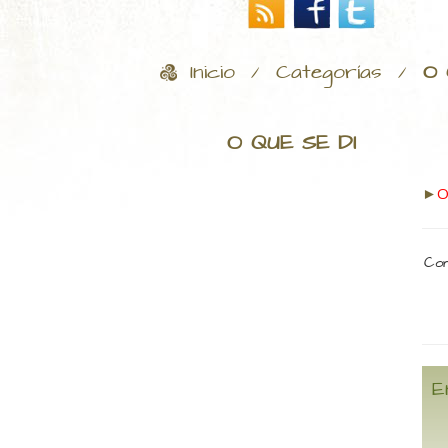
Inicio
Categorías
O 
/
/
O QUE SE DI
►
O
Com
E