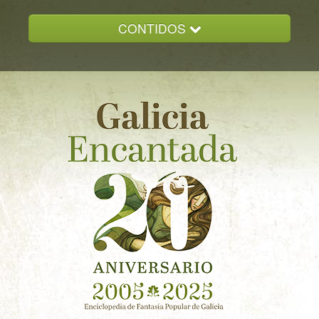
CONTIDOS
INICIO
GALICIA ENCANTADA
DOCUMENTACION
NOVAS
CONTACTO