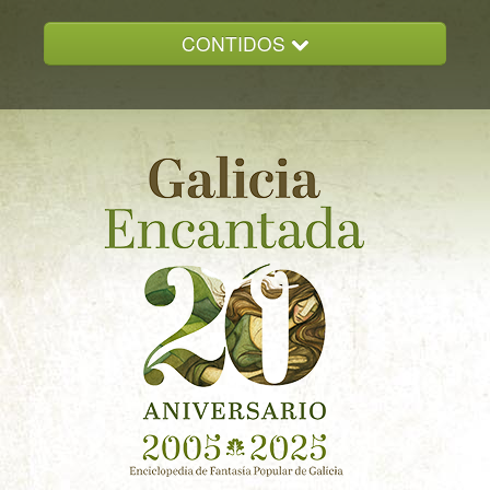
CONTIDOS
INICIO
GALICIA ENCANTADA
DOCUMENTACION
NOVAS
CONTACTO