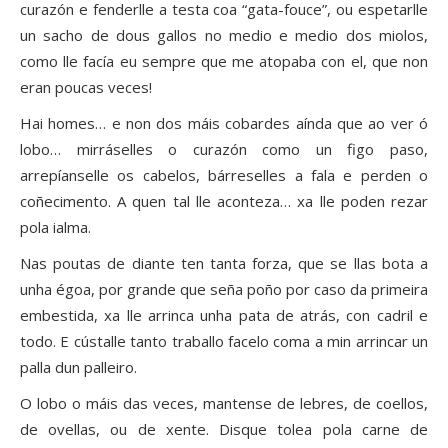
curazón e fenderlle a testa coa “gata-fouce”, ou espetarlle
un sacho de dous gallos no medio e medio dos miolos,
como lle facía eu sempre que me atopaba con el, que non
eran poucas veces!
Hai homes… e non dos máis cobardes aínda que ao ver ó
lobo… mirráselles o curazón como un figo paso,
arrepíanselle os cabelos, bárreselles a fala e perden o
coñecimento. A quen tal lle aconteza… xa lle poden rezar
pola ialma.
Nas poutas de diante ten tanta forza, que se llas bota a
unha égoa, por grande que seña poño por caso da primeira
embestida, xa lle arrinca unha pata de atrás, con cadril e
todo. E cústalle tanto traballo facelo coma a min arrincar un
palla dun palleiro.
O lobo o máis das veces, mantense de lebres, de coellos,
de ovellas, ou de xente. Disque tolea pola carne de