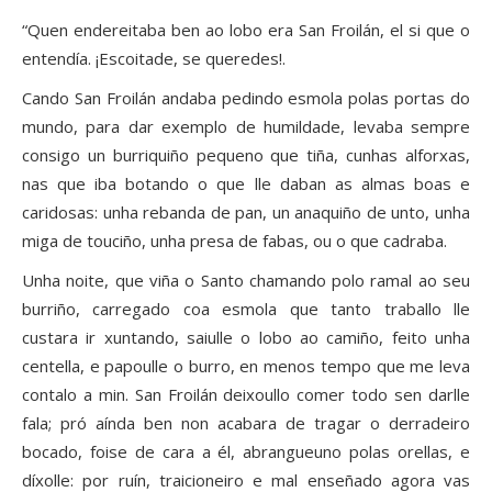
“Quen endereitaba ben ao lobo era San Froilán, el si que o
entendía. ¡Escoitade, se queredes!.
Cando San Froilán andaba pedindo esmola polas portas do
mundo, para dar exemplo de humildade, levaba sempre
consigo un burriquiño pequeno que tiña, cunhas alforxas,
nas que iba botando o que lle daban as almas boas e
caridosas: unha rebanda de pan, un anaquiño de unto, unha
miga de touciño, unha presa de fabas, ou o que cadraba.
Unha noite, que viña o Santo chamando polo ramal ao seu
burriño, carregado coa esmola que tanto traballo lle
custara ir xuntando, saiulle o lobo ao camiño, feito unha
centella, e papoulle o burro, en menos tempo que me leva
contalo a min. San Froilán deixoullo comer todo sen darlle
fala; pró aínda ben non acabara de tragar o derradeiro
bocado, foise de cara a él, abrangueuno polas orellas, e
díxolle: por ruín, traicioneiro e mal enseñado agora vas