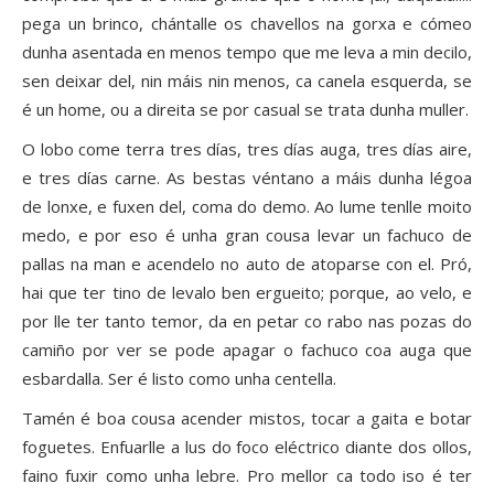
pega un brinco, chántalle os chavellos na gorxa e cómeo
dunha asentada en menos tempo que me leva a min decilo,
sen deixar del, nin máis nin menos, ca canela esquerda, se
é un home, ou a direita se por casual se trata dunha muller.
O lobo come terra tres días, tres días auga, tres días aire,
e tres días carne. As bestas véntano a máis dunha légoa
de lonxe, e fuxen del, coma do demo. Ao lume tenlle moito
medo, e por eso é unha gran cousa levar un fachuco de
pallas na man e acendelo no auto de atoparse con el. Pró,
hai que ter tino de levalo ben ergueito; porque, ao velo, e
por lle ter tanto temor, da en petar co rabo nas pozas do
camiño por ver se pode apagar o fachuco coa auga que
esbardalla. Ser é listo como unha centella.
Tamén é boa cousa acender mistos, tocar a gaita e botar
foguetes. Enfuarlle a lus do foco eléctrico diante dos ollos,
faino fuxir como unha lebre. Pro mellor ca todo iso é ter