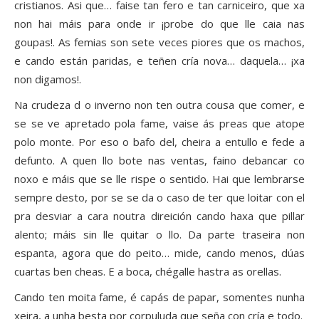
cristianos. Asi que… faise tan fero e tan carniceiro, que xa
non hai máis para onde ir ¡probe do que lle caia nas
goupas!. As femias son sete veces piores que os machos,
e cando están paridas, e teñen cría nova… daquela… ¡xa
non digamos!.
Na crudeza d o inverno non ten outra cousa que comer, e
se se ve apretado pola fame, vaise ás preas que atope
polo monte. Por eso o bafo del, cheira a entullo e fede a
defunto. A quen llo bote nas ventas, faino debancar co
noxo e máis que se lle rispe o sentido. Hai que lembrarse
sempre desto, por se se da o caso de ter que loitar con el
pra desviar a cara noutra direición cando haxa que pillar
alento; máis sin lle quitar o llo. Da parte traseira non
espanta, agora que do peito… mide, cando menos, dúas
cuartas ben cheas. E a boca, chégalle hastra as orellas.
Cando ten moita fame, é capás de papar, somentes nunha
xeira, a unha besta por corpuluda que seña con cría e todo.