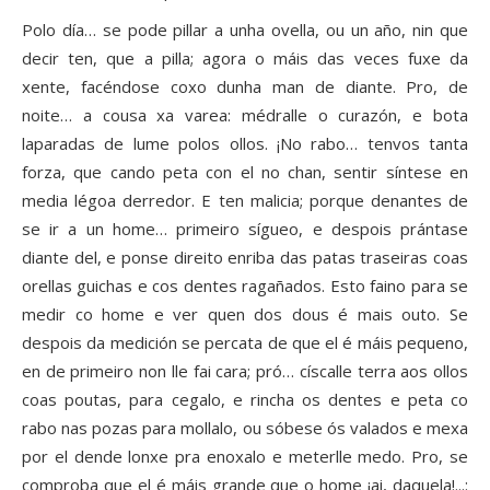
Polo día… se pode pillar a unha ovella, ou un año, nin que
decir ten, que a pilla; agora o máis das veces fuxe da
xente, facéndose coxo dunha man de diante. Pro, de
noite… a cousa xa varea: médralle o curazón, e bota
laparadas de lume polos ollos. ¡No rabo… tenvos tanta
forza, que cando peta con el no chan, sentir síntese en
media légoa derredor. E ten malicia; porque denantes de
se ir a un home… primeiro sígueo, e despois prántase
diante del, e ponse direito enriba das patas traseiras coas
orellas guichas e cos dentes ragañados. Esto faino para se
medir co home e ver quen dos dous é mais outo. Se
despois da medición se percata de que el é máis pequeno,
en de primeiro non lle fai cara; pró… císcalle terra aos ollos
coas poutas, para cegalo, e rincha os dentes e peta co
rabo nas pozas para mollalo, ou sóbese ós valados e mexa
por el dende lonxe pra enoxalo e meterlle medo. Pro, se
comproba que el é máis grande que o home ¡ai, daquela!...: