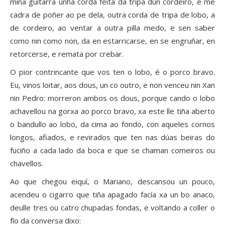
miña guitarra unha corda feita da tripa dun cordeiro, e me
cadra de poñer ao pe dela, outra corda de tripa de lobo, a
de cordeiro, ao ventar a outra pilla medo, e sen saber
como nin como non, da en estarricarse, en se engruñar, en
retorcerse, e remata por crebar.
O pior contrincante que vos ten o lobo, é o porco bravo.
Eu, vinos loitar, aos dous, un co outro, e non venceu nin Xan
nin Pedro: morreron ambos os dous, porque cando o lobo
achavellou na gorxa ao porco bravo, xa este lle tiña aberto
o bandullo ao lobo, da cima ao fondo, con aqueles cornos
longos, afiados, e revirados que ten nas dúas beiras do
fuciño a cada lado da boca e que se chaman comeiros ou
chavellos.
Ao que chegou eiquí, o Mariano, descansou un pouco,
acendeu o cigarro que tiña apagado facía xa un bo anaco,
deulle tres ou catro chupadas fondas, e voltando a coller o
fío da conversa dixo: