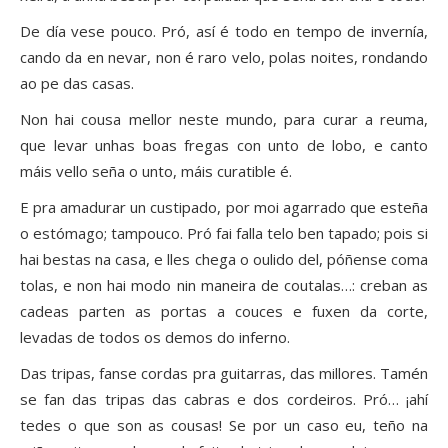
De día vese pouco. Pró, así é todo en tempo de invernía,
cando da en nevar, non é raro velo, polas noites, rondando
ao pe das casas.
Non hai cousa mellor neste mundo, para curar a reuma,
que levar unhas boas fregas con unto de lobo, e canto
máis vello seña o unto, máis curatible é.
E pra amadurar un custipado, por moi agarrado que esteña
o estómago; tampouco. Pró fai falla telo ben tapado; pois si
hai bestas na casa, e lles chega o oulido del, póñense coma
tolas, e non hai modo nin maneira de coutalas…: creban as
cadeas parten as portas a couces e fuxen da corte,
levadas de todos os demos do inferno.
Das tripas, fanse cordas pra guitarras, das millores. Tamén
se fan das tripas das cabras e dos cordeiros. Pró… ¡ahí
tedes o que son as cousas! Se por un caso eu, teño na