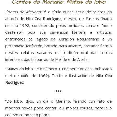
Contos do Mariano: Mañas do lobo
Contos do Mariano
” é o título dunha serie de relatos da
autoría de
Nilo Cea Rodríguez,
mestre de Furelos finado
no ano 1992, considerado polos melidaos coma o "noso
Castelao", pola súa dimensión literaria e artística,
entroncada co legado da Xeración Nós.Mariano é un
personaxe fanfarrón, botado para adiante, narrador ficticio
destes relatos sacados da tradición oral das terras
interiores das bisbarras de Melide e de Arzúa.
“Mañas do lobo” é o número 10 da serie orixinal (publicado
o 4 de xuño de 1962). Texto e ilustración de
Nilo Cea
Rodríguez
.
***
“Do lobo, dixo, un día o Mariano, falando cun fato de
mociños novos podo contar, eu, moitas cousas; porque o
coñezo como se o parira.