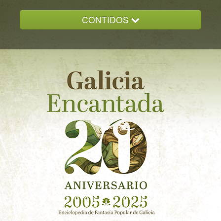
CONTIDOS
INICIO
GALICIA ENCANTADA
DOCUMENTACION
NOVAS
CONTACTO