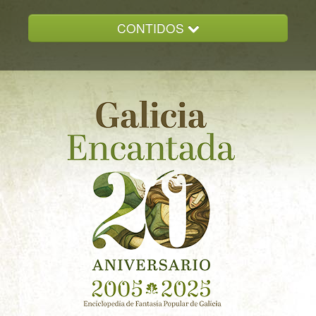
CONTIDOS
INICIO
GALICIA ENCANTADA
DOCUMENTACION
NOVAS
CONTACTO