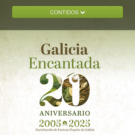
CONTIDOS
INICIO
GALICIA ENCANTADA
DOCUMENTACION
NOVAS
CONTACTO