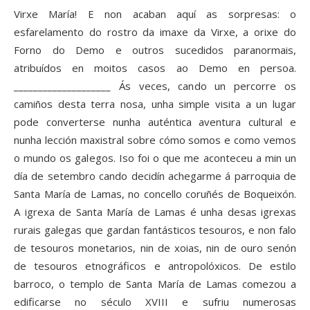
Virxe María! E non acaban aquí as sorpresas: o
esfarelamento do rostro da imaxe da Virxe, a orixe do
Forno do Demo e outros sucedidos paranormais,
atribuídos en moitos casos ao Demo en persoa.
____________________ Ás veces, cando un percorre os
camiños desta terra nosa, unha simple visita a un lugar
pode converterse nunha auténtica aventura cultural e
nunha lección maxistral sobre cómo somos e como vemos
o mundo os galegos. Iso foi o que me aconteceu a min un
día de setembro cando decidín achegarme á parroquia de
Santa María de Lamas, no concello coruñés de Boqueixón.
A igrexa de Santa María de Lamas é unha desas igrexas
rurais galegas que gardan fantásticos tesouros, e non falo
de tesouros monetarios, nin de xoias, nin de ouro senón
de tesouros etnográficos e antropolóxicos. De estilo
barroco, o templo de Santa María de Lamas comezou a
edificarse no século XVIII e sufriu numerosas