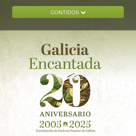
CONTIDOS
INICIO
GALICIA ENCANTADA
DOCUMENTACION
NOVAS
CONTACTO