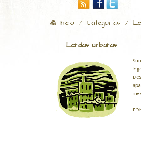
Inicio
Categorías
Le
/
/
Lendas urbanas
Suc
log
Des
apa
mes
___
FON