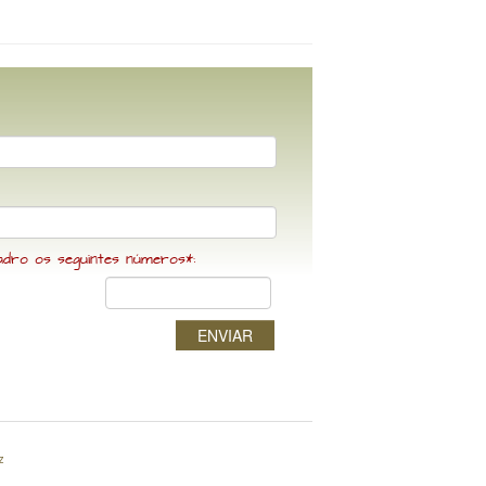
adro os seguintes números*:
ENVIAR
z