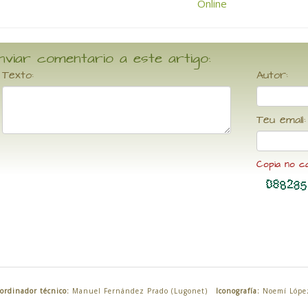
nviar comentario a este artigo:
Texto:
Autor:
Teu email:
Copia no c
ordinador técnico:
Manuel Fernández Prado (Lugonet)
Iconografía:
Noemí Lópe