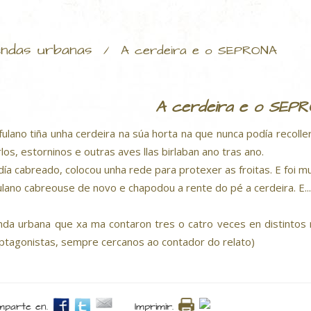
ndas urbanas
/
A cerdeira e o SEPRONA
A cerdeira e o SEP
fulano tiña unha cerdeira na súa horta na que nunca podía recoll
los, estorninos e outras aves llas birlaban ano tras ano.
día cabreado, colocou unha rede para protexer as froitas. E foi
ulano cabreouse de novo e chapodou a rente do pé a cerdeira. E.
nda urbana que xa ma contaron tres o catro veces en distintos 
ptagonistas, sempre cercanos ao contador do relato)
parte en.
Imprimir.