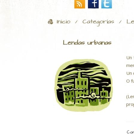
Inicio
Categorías
Le
/
/
Lendas urbanas
Un 
mer
Un 
O f
(Le
pro
Com