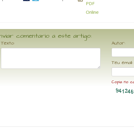
nviar comentario a este artigo:
Texto:
Autor:
Teu email:
Copia no c