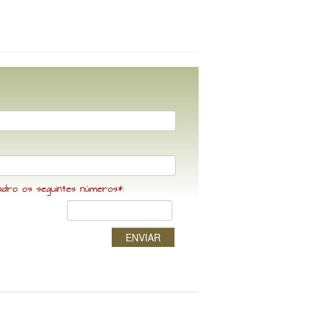
adro os seguintes números*:
ENVIAR