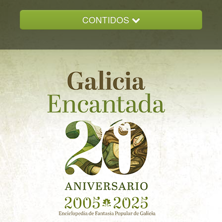
CONTIDOS
INICIO
GALICIA ENCANTADA
DOCUMENTACION
NOVAS
CONTACTO