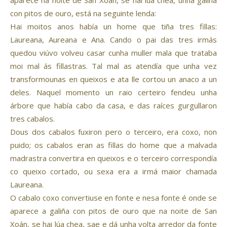
aparece na noite de San Xoán, se hai lúa chea, unha galiña
con pitos de ouro, está na seguinte lenda:
Hai moitos anos había un home que tiña tres fillas:
Laureana, Aureana e Ana. Cando o pai das tres irmás
quedou viúvo volveu casar cunha muller mala que trataba
moi mal ás fillastras. Tal mal as atendía que unha vez
transformounas en queixos e ata lle cortou un anaco a un
deles. Naquel momento un raio certeiro fendeu unha
árbore que había cabo da casa, e das raíces gurgullaron
tres cabalos.
Dous dos cabalos fuxiron pero o terceiro, era coxo, non
puido; os cabalos eran as fillas do home que a malvada
madrastra convertira en queixos e o terceiro correspondía
co queixo cortado, ou sexa era a irmá maior chamada
Laureana.
O cabalo coxo convertiuse en fonte e nesa fonte é onde se
aparece a galiña con pitos de ouro que na noite de San
Xoán, se hai lúa chea, sae e dá unha volta arredor da fonte