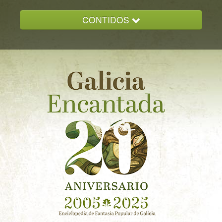
CONTIDOS
INICIO
GALICIA ENCANTADA
DOCUMENTACION
NOVAS
CONTACTO