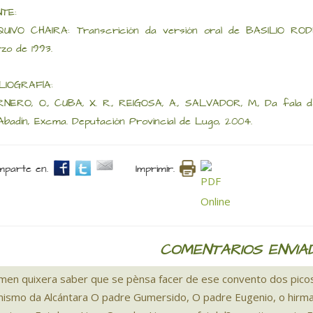
TE:
UIVO CHAIRA: Transcrición da versión oral de BASILIO RODR
zo de 1993.
LIOGRAFÍA:
NERO, O., CUBA, X. R., REIGOSA, A., SALVADOR, M., Da fala do
Abadín, Excma. Deputación Provincial de Lugo, 2004.
parte en.
Imprimir.
COMENTARIOS ENVIA
men quixera saber que se pènsa facer de ese convento dos pic
mismo da Alcántara O padre Gumersido, O padre Eugenio, o hirmao