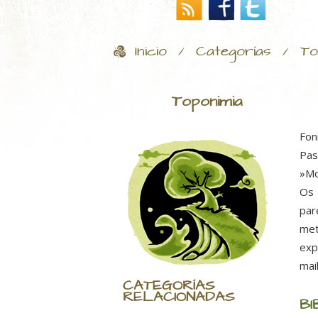
Inicio
Categorías
To
/
/
Toponimia
Fon
Pas
»Mo
Os 
par
met
exp
mai
CATEGORÍAS
RELACIONADAS
BI