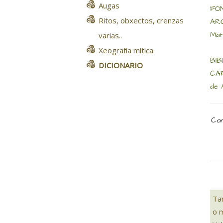
Augas
FON
Ritos, obxectos, crenzas
ARQ
Mar
varias..
Xeografía mítica
BIB
DICIONARIO
CAR
de 
Com
Ta
o 