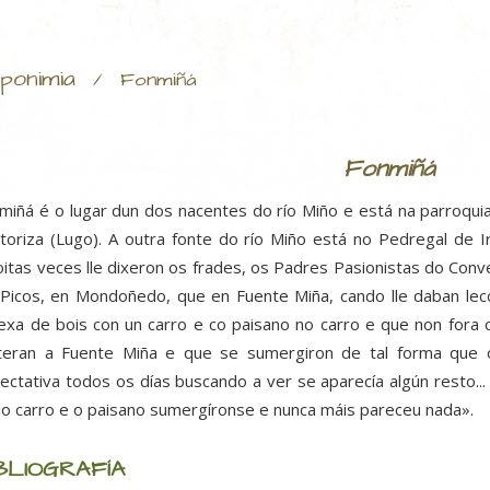
ponimia
/
Fonmiñá
Fonmiñá
miñá é o lugar dun dos nacentes do río Miño e está na parroqui
toriza (Lugo). A outra fonte do río Miño está no Pedregal de Ir
itas veces lle dixeron os frades, os Padres Pasionistas do Con
Picos, en Mondoñedo, que en Fuente Miña, cando lle daban lec
exa de bois con un carro e co paisano no carro e que non fora 
eran a Fuente Miña e que se sumergiron de tal forma que o
ectativa todos os días buscando a ver se aparecía algún resto..
lo carro e o paisano sumergíronse e nunca máis pareceu nada».
BLIOGRAFÍA