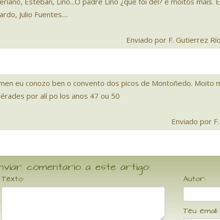
eriano, Esteban, Lino...O padre Lino ¿que foi del? e moitos mais.
ardo, Julio Fuentes....
Enviado por F. Gutierrez Rí
men eu conozo ben o convento dos picos de Montoñedo. Moito me
vérades por alí po los anos 47 ou 50
Enviado por F.
nviar comentario a este artigo:
Texto:
Autor:
Teu email: