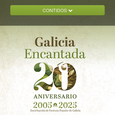
CONTIDOS
INICIO
GALICIA ENCANTADA
DOCUMENTACION
NOVAS
CONTACTO