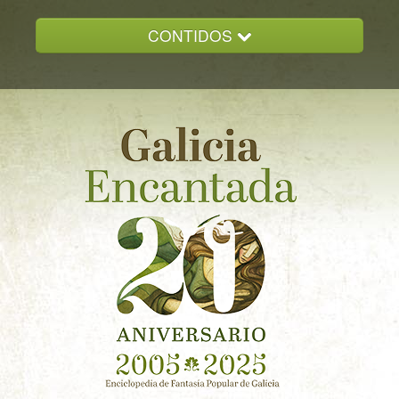
CONTIDOS
INICIO
GALICIA ENCANTADA
DOCUMENTACION
NOVAS
CONTACTO