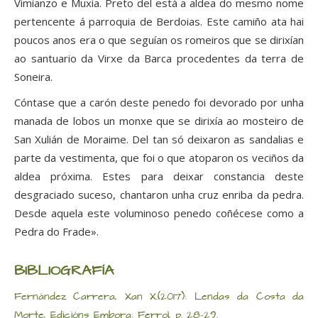
Vimianzo e Muxía. Preto del está a aldea do mesmo nome
pertencente á parroquia de Berdoias. Este camiño ata hai
poucos anos era o que seguían os romeiros que se dirixían
ao santuario da Virxe da Barca procedentes da terra de
Soneira.
Cóntase que a carón deste penedo foi devorado por unha
manada de lobos un monxe que se dirixía ao mosteiro de
San Xulián de Moraime. Del tan só deixaron as sandalias e
parte da vestimenta, que foi o que atoparon os veciños da
aldea próxima. Estes para deixar constancia deste
desgraciado suceso, chantaron unha cruz enriba da pedra.
Desde aquela este voluminoso penedo coñécese como a
Pedra do Frade».
BIBLIOGRAFÍA
Fernández Carrera, Xan X.(2017): Lendas da Costa da
Morte, Edicións Embora: Ferrol, p. 28-29.