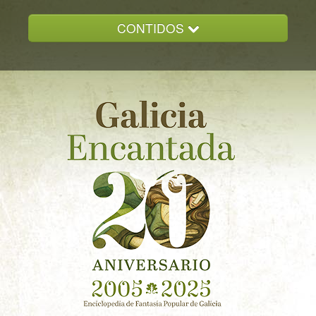
CONTIDOS
INICIO
GALICIA ENCANTADA
DOCUMENTACION
NOVAS
CONTACTO