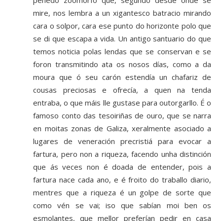
penedo zoomorfo que, segundo desde onde se
mire, nos lembra a un xigantesco batracio mirando
cara o solpor, cara ese punto do horizonte polo que
se di que escapa a vida. Un antigo santuario do que
temos noticia polas lendas que se conservan e se
foron transmitindo ata os nosos días, como a da
moura que ó seu carón estendía un chafariz de
cousas preciosas e ofrecía, a quen na tenda
entraba, o que máis lle gustase para outorgarllo. É o
famoso conto das tesoiriñas de ouro, que se narra
en moitas zonas de Galiza, xeralmente asociado a
lugares de veneración precristiá para evocar a
fartura, pero non a riqueza, facendo unha distinción
que ás veces non é doada de entender, pois a
fartura nace cada ano, e é froito do traballo diario,
mentres que a riqueza é un golpe de sorte que
como vén se vai; iso que sabían moi ben os
esmolantes, que mellor preferían pedir en casa