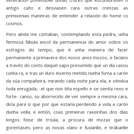
veneración poñéndolle unhas cruces que esconxurasen o
antigo culto e desviasen cara outras crenzas as
primixenias maneiras de entender a relación do home co
cosmos.
Pero aínda me contaban, contemplando esta pedra, unha
fermosa fábula encol da permanencia do amor sobre os
estragos do tempo, que é unha maneira de facer
permanente a primavera dos nosos anos mozos, e facíano
a través do conto daquel sapo presumido que un día casou
cunha ra, e tras un duro inverno metido nunha furna a carón
da súa compañeira, mirando cada noite para ela, e véndoa
toda enrugada, -el que non tiña espello e se sentía rexo e
forte- canso, ou aborrecido de ver sempre a mesma cara,
dicía para si que por que estaría perdendo a vida a carón
dunha vella; e entón, coas primeiras raxeiriñas dos días
longos foise de troula, a procura de mozas que o
gorentasen, pero as novas víano e fuxíanlle, e tirábanlle