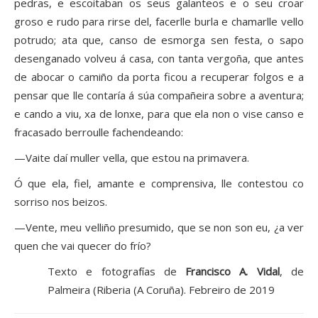
pedras, e escoitaban os seus galanteos e o seu croar
groso e rudo para rirse del, facerlle burla e chamarlle vello
potrudo; ata que, canso de esmorga sen festa, o sapo
desenganado volveu á casa, con tanta vergoña, que antes
de abocar o camiño da porta ficou a recuperar folgos e a
pensar que lle contaría á súa compañeira sobre a aventura;
e cando a viu, xa de lonxe, para que ela non o vise canso e
fracasado berroulle fachendeando:
—Vaite daí muller vella, que estou na primavera.
Ó que ela, fiel, amante e comprensiva, lle contestou co
sorriso nos beizos.
—Vente, meu velliño presumido, que se non son eu, ¿a ver
quen che vai quecer do frío?
Texto e fotografías de
Francisco A. Vidal
, de
Palmeira (Riberia (A Coruña). Febreiro de 2019