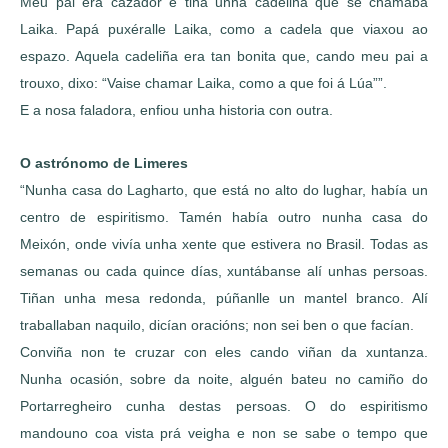
Meu pai era cazador e tiña unha cadeliña que se chamaba
Laika. Papá puxéralle Laika, como a cadela que viaxou ao
espazo. Aquela cadeliña era tan bonita que, cando meu pai a
trouxo, dixo: “Vaise chamar Laika, como a que foi á Lúa””.
E a nosa faladora, enfiou unha historia con outra.
O astrónomo de Limeres
“Nunha casa do Lagharto, que está no alto do lughar, había un
centro de espiritismo. Tamén había outro nunha casa do
Meixón, onde vivía unha xente que estivera no Brasil. Todas as
semanas ou cada quince días, xuntábanse alí unhas persoas.
Tiñan unha mesa redonda, púñanlle un mantel branco. Alí
traballaban naquilo, dicían oracións; non sei ben o que facían.
Conviña non te cruzar con eles cando viñan da xuntanza.
Nunha ocasión, sobre da noite, alguén bateu no camiño do
Portarregheiro cunha destas persoas. O do espiritismo
mandouno coa vista prá veigha e non se sabe o tempo que