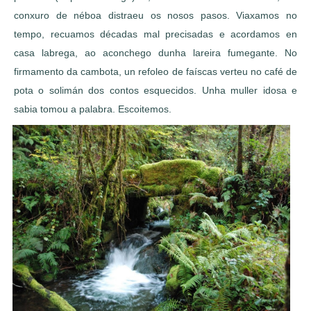
conxuro de néboa distraeu os nosos pasos. Viaxamos no
tempo, recuamos décadas mal precisadas e acordamos en
casa labrega, ao aconchego dunha lareira fumegante. No
firmamento da cambota, un refoleo de faíscas verteu no café de
pota o solimán dos contos esquecidos. Unha muller idosa e
sabia tomou a palabra. Escoitemos.