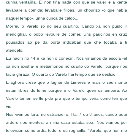
cunha ventaíña. El non tiña nada con que se valer e a xente
leváballe a comida; leváballe filloas, un chourizo -o que había
naquel tempo-, unha cunca de caldo...
Morreu o Varelo só no seu cuartiño. Cando xa non puido ir
mendighar, o pobo levoulle de comer. Uns pauciños en cruz
pousados ao pé da porta indicaban que che tocaba a ti
atendelo.
Eu nacín no 44 e xa non o coñecín. Nós viñamos da escola -el
xa non existía- e metiámonos no cuarto do Varelo, porque nos
facía ghraza. O cuarto do Varelo hai tempo que se desfixo.
E aghora crese que o lughar de Limeres e mais o seu monte
están libres do lume porque é o Varelo quen os ampara. Ao
Varelo tamén se lle pide pra que o tempo veña como ten que
vir.
Nós vivimos fóra, no estranxeiro. Hai 7 ou 8 anos, cando aquí
arderon os montes, a miña casa estaba soa. Nós viamos por
televisión como ardía todo, e eu rogheille: “Varelo, que non me