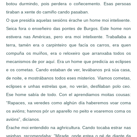
botou durmindo, pois perdera o coñecemento. Esas persoas
tiraban a xente do camiño cando pasaban.
O que presidía aquelas sesións érache un home moi intelixente.
Seica fora o enxeñeiro das pontes de Burgos. Este home non
estivera nas Américas, pero era moi intelixente. Traballaba a
terra, tamén era o carpinteiro que facía os carros, era quen
compuña os muíños, era o reloxeiro que arranxaba todos os
mecanismos de por aquí. Era un home que predicía as eclipses
e os cometas. Cando estaban de ver, levábanos prá súa casa,
de noite, e mostrábanos todos eses misterios. Viamos cometas,
eclipses e unhas estrelas que, no verán, desfilaban polo ceo.
Ese home sabía de todo. Con el aprendiamos moitas cousas:
“Rapaces, xa veredes como alghún día haberemos voar coma
os avións; hannos pór un aparello no peito e voaremos coma os
avións”, dicíanos.
Érache moi entendido na aghricultura. Cando tocaba estrar nas
veighas, recomendaba: “Mirade, onde estea o pé de diante da