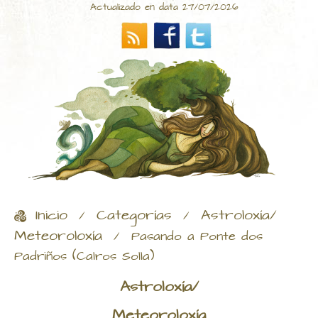
Actualizado en data 27/07/2026
Inicio
Categorías
Astroloxía/
/
/
Meteoroloxía
/
Pasando a Ponte dos
Padriños (Calros Solla)
Astroloxía/
Meteoroloxía