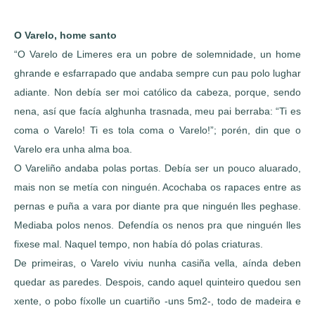
O Varelo, home santo
“O Varelo de Limeres era un pobre de solemnidade, un home
ghrande e esfarrapado que andaba sempre cun pau polo lughar
adiante. Non debía ser moi católico da cabeza, porque, sendo
nena, así que facía alghunha trasnada, meu pai berraba: “Ti es
coma o Varelo! Ti es tola coma o Varelo!”; porén, din que o
Varelo era unha alma boa.
O Vareliño andaba polas portas. Debía ser un pouco aluarado,
mais non se metía con ninguén. Acochaba os rapaces entre as
pernas e puña a vara por diante pra que ninguén lles peghase.
Mediaba polos nenos. Defendía os nenos pra que ninguén lles
fixese mal. Naquel tempo, non había dó polas criaturas.
De primeiras, o Varelo viviu nunha casiña vella, aínda deben
quedar as paredes. Despois, cando aquel quinteiro quedou sen
xente, o pobo fíxolle un cuartiño -uns 5m2-, todo de madeira e