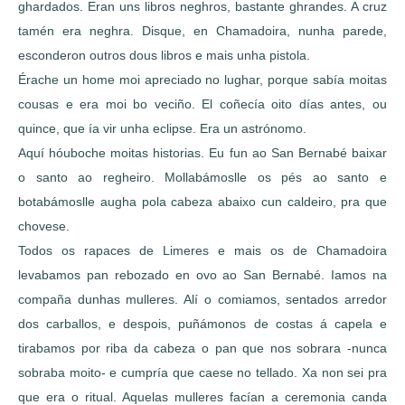
ghardados. Eran uns libros neghros, bastante ghrandes. A cruz
tamén era neghra. Disque, en Chamadoira, nunha parede,
esconderon outros dous libros e mais unha pistola.
Érache un home moi apreciado no lughar, porque sabía moitas
cousas e era moi bo veciño. El coñecía oito días antes, ou
quince, que ía vir unha eclipse. Era un astrónomo.
Aquí hóuboche moitas historias. Eu fun ao San Bernabé baixar
o santo ao regheiro. Mollabámoslle os pés ao santo e
botabámoslle augha pola cabeza abaixo cun caldeiro, pra que
chovese.
Todos os rapaces de Limeres e mais os de Chamadoira
levabamos pan rebozado en ovo ao San Bernabé. Iamos na
compaña dunhas mulleres. Alí o comiamos, sentados arredor
dos carballos, e despois, puñámonos de costas á capela e
tirabamos por riba da cabeza o pan que nos sobrara -nunca
sobraba moito- e cumpría que caese no tellado. Xa non sei pra
que era o ritual. Aquelas mulleres facían a ceremonia canda