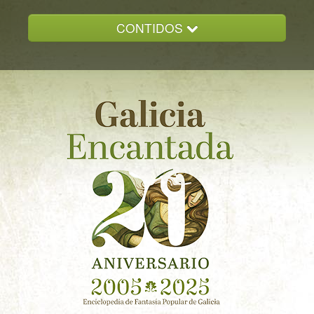
CONTIDOS
INICIO
GALICIA ENCANTADA
DOCUMENTACION
NOVAS
CONTACTO