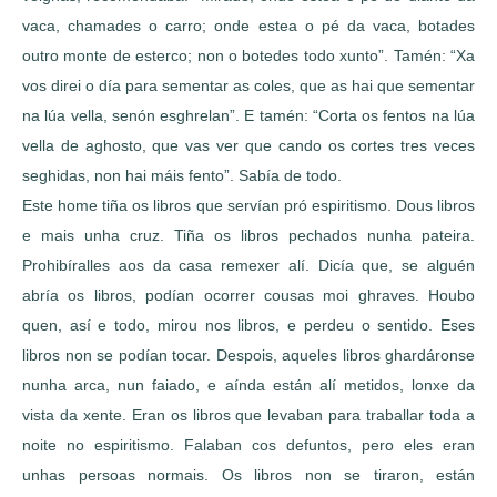
vaca, chamades o carro; onde estea o pé da vaca, botades
outro monte de esterco; non o botedes todo xunto”. Tamén: “Xa
vos direi o día para sementar as coles, que as hai que sementar
na lúa vella, senón esghrelan”. E tamén: “Corta os fentos na lúa
vella de aghosto, que vas ver que cando os cortes tres veces
seghidas, non hai máis fento”. Sabía de todo.
Este home tiña os libros que servían pró espiritismo. Dous libros
e mais unha cruz. Tiña os libros pechados nunha pateira.
Prohibíralles aos da casa remexer alí. Dicía que, se alguén
abría os libros, podían ocorrer cousas moi ghraves. Houbo
quen, así e todo, mirou nos libros, e perdeu o sentido. Eses
libros non se podían tocar. Despois, aqueles libros ghardáronse
nunha arca, nun faiado, e aínda están alí metidos, lonxe da
vista da xente. Eran os libros que levaban para traballar toda a
noite no espiritismo. Falaban cos defuntos, pero eles eran
unhas persoas normais. Os libros non se tiraron, están