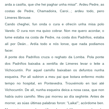
arda a casiña, que che hei paghar unha misa!”. Ardeu Pedre, as
costas de Pedre, Chamadoira, Caroi...; ardeu todo, pero
Limeres librouse.
Cando cheghei, fun onda o cura e ofrecín unha misa polo
Varelo. O cura non ma quixo cobrar. Non me quero acordar, o
lume estaba na costa de Pedre, na costa dos Padriños, estaba
alí por Deán... Ardía todo e nós lonxe, que nada podiamos
facer.
A ponte dos Padriños cruza o reghato da Lomba. Pola ponte
dos Padriños baixaba a xentiña de Limeres levar o leite a
Vichocuntín. Por aquel camiño baixaban os defuntos nunha
esqueira. Por alí subiron a meu pai que botara enfermo moito
tempo no hospital, en Pontevedra. Trouxémolo en taxi até
Vichocuntín. De alí, nunha esqueira deica a nosa casa, que non
había outro camiño. Meu pai morreu ao día seghinte. Antes de
morrer, as súas últimas palabras foron: “Laika!”; acórdome ben.