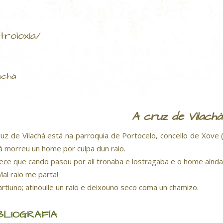
troloxía/
achá
A cruz de Vilachá
ruz de Vilachá está na parroquia de Portocelo, concello de Xove 
á morreu un home por culpa dun raio.
ece que cando pasou por alí tronaba e lostragaba e o home aínda t
al raio me parta!
artiuno; atinoulle un raio e deixouno seco coma un chamizo.
BLIOGRAFÍA