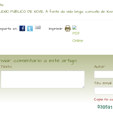
te:
EXIO PÚBLICO DE XOVE, A fonte da vida longa, concello de Xove,
parte en.
Imprimir.
nviar comentario a este artigo:
Texto:
Autor:
Teu email:
Copia no c