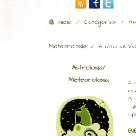
Inicio
Categorías
As
/
/
Meteoroloxía
/
A cruz de Vil
Astroloxía/
Meteoroloxía
A c
est
Par
—¡M
E p
BI