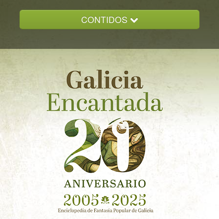
CONTIDOS
INICIO
GALICIA ENCANTADA
DOCUMENTACION
NOVAS
CONTACTO