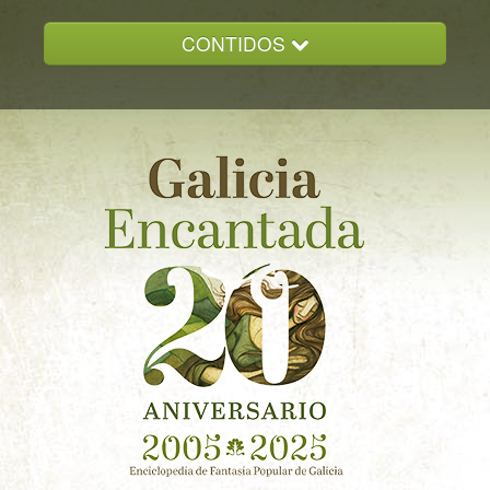
CONTIDOS
INICIO
GALICIA ENCANTADA
DOCUMENTACION
NOVAS
CONTACTO