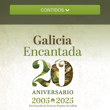
CONTIDOS
INICIO
GALICIA ENCANTADA
DOCUMENTACION
NOVAS
CONTACTO