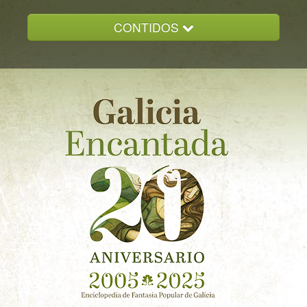
CONTIDOS
INICIO
GALICIA ENCANTADA
DOCUMENTACION
NOVAS
CONTACTO