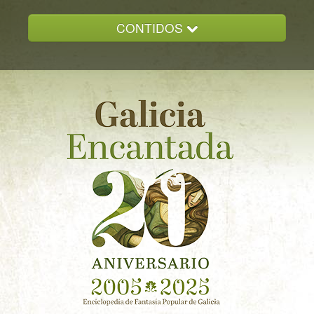
CONTIDOS
INICIO
GALICIA ENCANTADA
DOCUMENTACION
NOVAS
CONTACTO