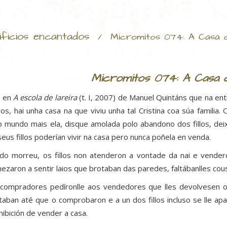
ificios encantados
/
Micromitos 074: A Casa 
Micromitos 074: A Casa
o en
A escola de lareira
(t. I, 2007) de Manuel Quintáns que na ent
os, hai unha casa na que viviu unha tal Cristina coa súa familia
o mundo mais ela, disque amolada polo abandono dos fillos, de
seus fillos poderían vivir na casa pero nunca poñela en venda.
do morreu, os fillos non atenderon a vontade da nai e vende
ezaron a sentir laios que brotaban das paredes, faltábanlles co
compradores pedíronlle aos vendedores que lles devolvesen os
taban até que o comprobaron e a un dos fillos incluso se lle apar
hibición de vender a casa.