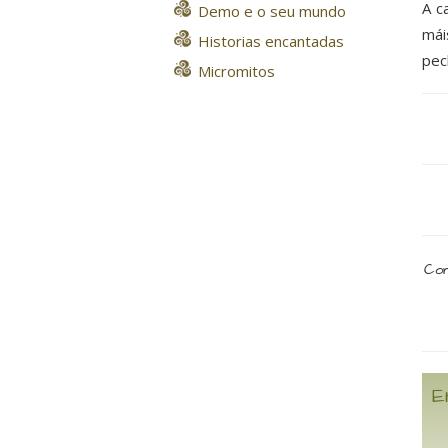
A c
Demo e o seu mundo
mái
Historias encantadas
pec
Micromitos
Com
E