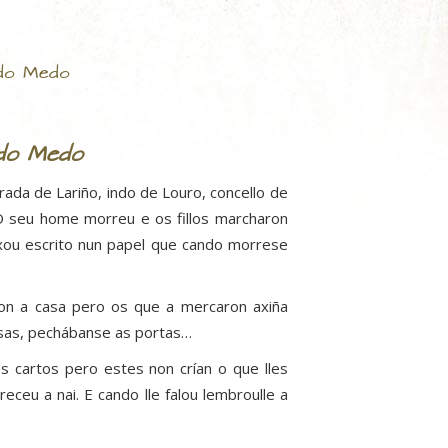
do Medo
 do Medo
rada de Lariño, indo de Louro, concello de
. O seu home morreu e os fillos marcharon
ixou escrito nun papel que cando morrese
ron a casa pero os que a mercaron axiña
usas, pechábanse as portas…
 cartos pero estes non crían o que lles
eceu a nai. E cando lle falou lembroulle a