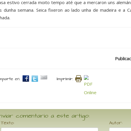
asa estivo cerrada moito tempo até que a mercaron uns alemán
s dunha semana. Seica fixeron ao lado unha de madeira e a
hada.
Publicac
parte en.
Imprimir.
nviar comentario a este artigo:
Texto:
Autor: