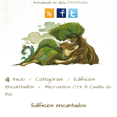
Actualizado en data 27/07/2026
Inicio
Categorías
Edificios
/
/
encantados
/
Micromitos 073: A Casiña do
Rei
Edificios encantados