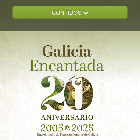
CONTIDOS
INICIO
GALICIA ENCANTADA
DOCUMENTACION
NOVAS
CONTACTO