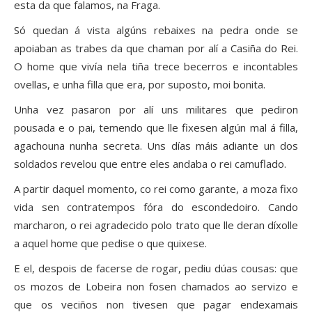
esta da que falamos, na Fraga.
Só quedan á vista algúns rebaixes na pedra onde se
apoiaban as trabes da que chaman por alí a Casiña do Rei.
O home que vivía nela tiña trece becerros e incontables
ovellas, e unha filla que era, por suposto, moi bonita.
Unha vez pasaron por alí uns militares que pediron
pousada e o pai, temendo que lle fixesen algún mal á filla,
agachouna nunha secreta. Uns días máis adiante un dos
soldados revelou que entre eles andaba o rei camuflado.
A partir daquel momento, co rei como garante, a moza fixo
vida sen contratempos fóra do escondedoiro. Cando
marcharon, o rei agradecido polo trato que lle deran díxolle
a aquel home que pedise o que quixese.
E el, despois de facerse de rogar, pediu dúas cousas: que
os mozos de Lobeira non fosen chamados ao servizo e
que os veciños non tivesen que pagar endexamais