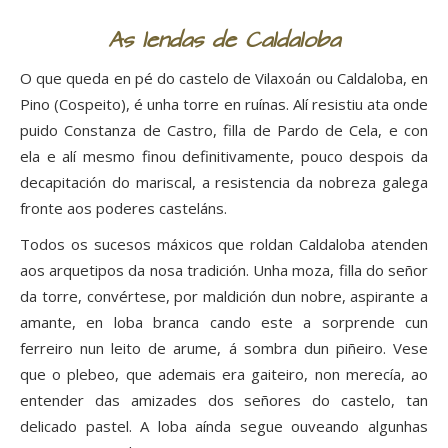
As lendas de Caldaloba
O que queda en pé do castelo de Vilaxoán ou Caldaloba, en
Pino (Cospeito), é unha torre en ruínas. Alí resistiu ata onde
puido Constanza de Castro, filla de Pardo de Cela, e con
ela e alí mesmo finou definitivamente, pouco despois da
decapitación do mariscal, a resistencia da nobreza galega
fronte aos poderes casteláns.
Todos os sucesos máxicos que roldan Caldaloba atenden
aos arquetipos da nosa tradición. Unha moza, filla do señor
da torre, convértese, por maldición dun nobre, aspirante a
amante, en loba branca cando este a sorprende cun
ferreiro nun leito de arume, á sombra dun piñeiro. Vese
que o plebeo, que ademais era gaiteiro, non merecía, ao
entender das amizades dos señores do castelo, tan
delicado pastel. A loba aínda segue ouveando algunhas