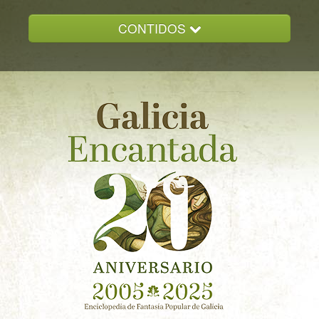
CONTIDOS
INICIO
GALICIA ENCANTADA
DOCUMENTACION
NOVAS
CONTACTO