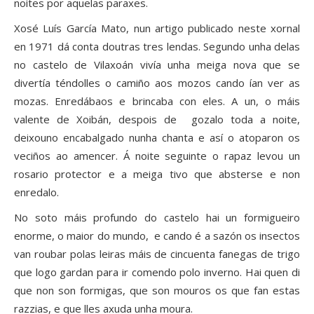
noites por aquelas paraxes.
Xosé Luís García Mato, nun artigo publicado neste xornal
en 1971 dá conta doutras tres lendas. Segundo unha delas
no castelo de Vilaxoán vivía unha meiga nova que se
divertía téndolles o camiño aos mozos cando ían ver as
mozas. Enredábaos e brincaba con eles. A un, o máis
valente de Xoibán, despois de gozalo toda a noite,
deixouno encabalgado nunha chanta e así o atoparon os
veciños ao amencer. Á noite seguinte o rapaz levou un
rosario protector e a meiga tivo que absterse e non
enredalo.
No soto máis profundo do castelo hai un formigueiro
enorme, o maior do mundo, e cando é a sazón os insectos
van roubar polas leiras máis de cincuenta fanegas de trigo
que logo gardan para ir comendo polo inverno. Hai quen di
que non son formigas, que son mouros os que fan estas
razzias, e que lles axuda unha moura.