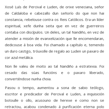
Xosé Luís de Percival e Luden, de orixe veneciana, señor
de Caldaloba e cabezallo dun señorío do que non hai
constancia, rebelouse contra os Reis Católicos. Era un líder
espiritual, xefe dunha seita que en vez de guerreiros
contaba con discípulos. Un deles, un tal Nandiño, en vez de
atender a misión de evanxelización que lle encomendaran,
dedicouse á boa vida. Foi chamado a capítulo e, temendo
un duro castigo, tróuxolle de regalo ao Luden un paxaro de
cor azul metálica.
Non lle valeu de moito ao tal Nandiño a estratexia. Foi
cesado das súas funcións e o paxaro liberado,
converténdose nunha choia.
Pasou o tempo, aumentou a sona de sabio teólogo,
escritor e predicador de Percival e Luden, a inquisición
botoulle o ollo, acusouno de herexe e como non se
retractou, acabou condenado á purificación eterna polo